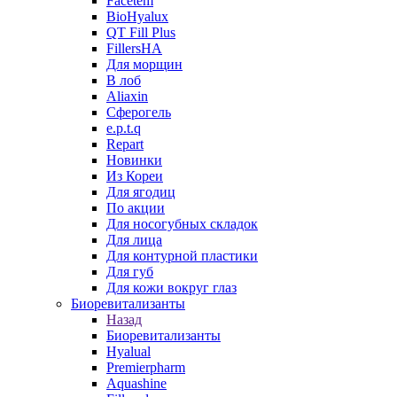
Facetem
BioHyalux
QT Fill Plus
FillersHA
Для морщин
В лоб
Aliaxin
Сферогель
e.p.t.q
Repart
Новинки
Из Кореи
Для ягодиц
По акции
Для носогубных складок
Для лица
Для контурной пластики
Для губ
Для кожи вокруг глаз
Биоревитализанты
Назад
Биоревитализанты
Hyalual
Premierpharm
Aquashine