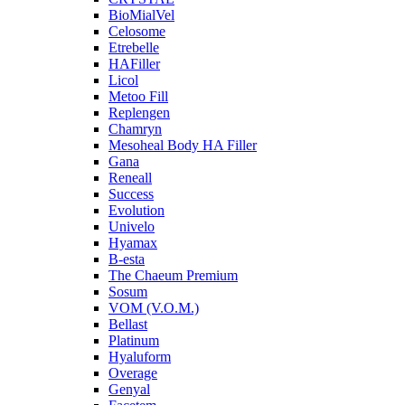
BioMialVel
Celosome
Etrebelle
HAFiller
Licol
Metoo Fill
Replengen
Chamryn
Mesoheal Body HA Filler
Gana
Reneall
Success
Evolution
Univelo
Hyamax
B-esta
The Chaeum Premium
Sosum
VOM (V.O.M.)
Bellast
Platinum
Hyaluform
Overage
Genyal