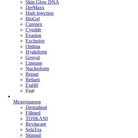
Skin Glow DNA
DerMaxx
High Injection
BioGel
Curenex
Cytolife
Evasion
Exclusive
Optima
Hyaluform
Genyal
Linerase
Nucleoform
Repart
Bellarti
Ejal40
Ещё
Мезотерапия
Dermaheal
Fillmed
TOSKANI
Revitacare
SelaTox
Skinasil