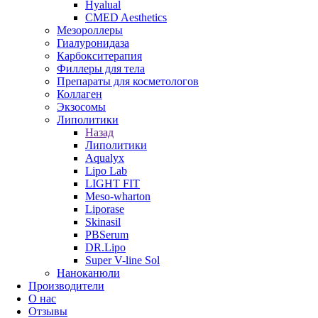
Hyalual
CMED Aesthetics
Мезороллеры
Гиалуронидаза
Карбокситерапия
Филлеры для тела
Препараты для косметологов
Коллаген
Экзосомы
Липолитики
Назад
Липолитики
Aqualyx
Lipo Lab
LIGHT FIT
Meso-wharton
Liporase
Skinasil
PBSerum
DR.Lipo
Super V-line Sol
Наноканюли
Производители
О нас
Отзывы