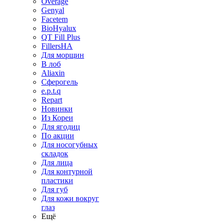
Overage
Genyal
Facetem
BioHyalux
QT Fill Plus
FillersHA
Для морщин
В лоб
Aliaxin
Сферогель
e.p.t.q
Repart
Новинки
Из Кореи
Для ягодиц
По акции
Для носогубных
складок
Для лица
Для контурной
пластики
Для губ
Для кожи вокруг
глаз
Ещё