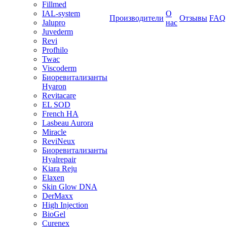
Fillmed
IAL-system
О
Производители
Отзывы
FAQ
Jalupro
нас
Juvederm
Revi
Profhilo
Twac
Viscoderm
Биоревитализанты
Hyaron
Revitacare
EL SOD
French HA
Lasbeau Aurora
Miracle
ReviNeux
Биоревитализанты
Hyalrepair
Kiara Reju
Elaxen
Skin Glow DNA
DerMaxx
High Injection
BioGel
Curenex