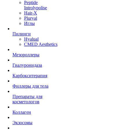
Peptide
Introlypolise
Hair-X
Pluryal
Иглы
Пилинги
Hyalual
CMED Aesthetics
Мезороллеры
Гиалуронидаза
Карбокситерапия
Филлеры для тела
Препараты для
косметологов
Коллаген
Экзосомы