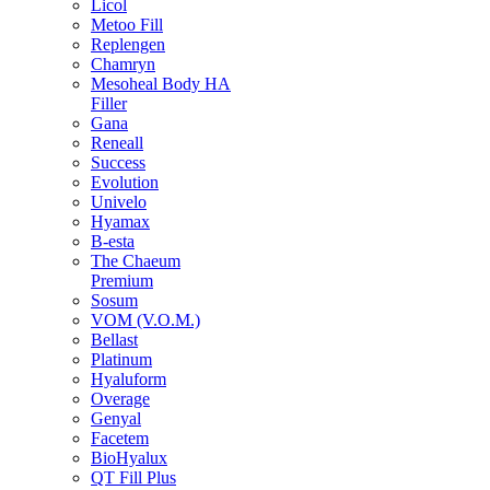
Licol
Metoo Fill
Replengen
Chamryn
Mesoheal Body HA
Filler
Gana
Reneall
Success
Evolution
Univelo
Hyamax
B-esta
The Chaeum
Premium
Sosum
VOM (V.O.M.)
Bellast
Platinum
Hyaluform
Overage
Genyal
Facetem
BioHyalux
QT Fill Plus