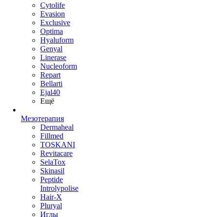
Cytolife
Evasion
Exclusive
Optima
Hyaluform
Genyal
Linerase
Nucleoform
Repart
Bellarti
Ejal40
Ещё
Мезотерапия
Dermaheal
Fillmed
TOSKANI
Revitacare
SelaTox
Skinasil
Peptide
Introlypolise
Hair-X
Pluryal
Иглы