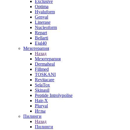
Exclusive
Optima
Hyaluform
Genyal
Linerase
Nucleoform
Repart
Bellarti
Ejal40
Мезотерапия
Назад
Мезотерапия
Dermaheal
Fillmed
TOSKANI
Revitacare
SelaTox
Skinasil
Peptide Introlypolise
Hair-X
Pluryal
Иглы
Пилинги
Назад
Пилинги