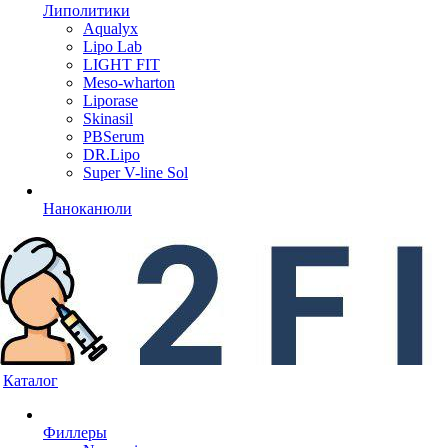
Липолитики
Aqualyx
Lipo Lab
LIGHT FIT
Meso-wharton
Liporase
Skinasil
PBSerum
DR.Lipo
Super V-line Sol
Наноканюли
Каталог
Филлеры