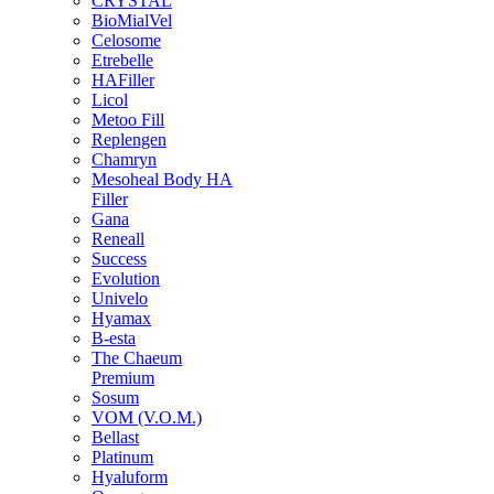
CRYSTAL
BioMialVel
Celosome
Etrebelle
HAFiller
Licol
Metoo Fill
Replengen
Chamryn
Mesoheal Body HA
Filler
Gana
Reneall
Success
Evolution
Univelo
Hyamax
B-esta
The Chaeum
Premium
Sosum
VOM (V.O.M.)
Bellast
Platinum
Hyaluform