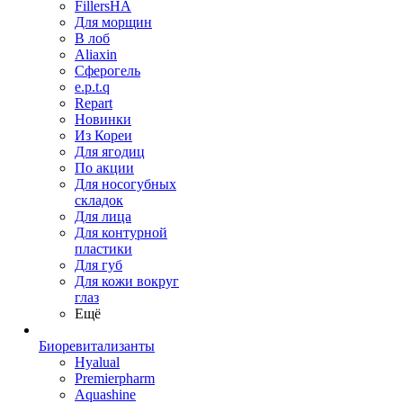
FillersHA
Для морщин
В лоб
Aliaxin
Сферогель
e.p.t.q
Repart
Новинки
Из Кореи
Для ягодиц
По акции
Для носогубных
складок
Для лица
Для контурной
пластики
Для губ
Для кожи вокруг
глаз
Ещё
Биоревитализанты
Hyalual
Premierpharm
Aquashine