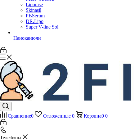
Liporase
Skinasil
PBSerum
DR.Lipo
Super V-line Sol
Наноканюли
Сравнение
0
Отложенные
0
Корзина
0
0
Телефоны