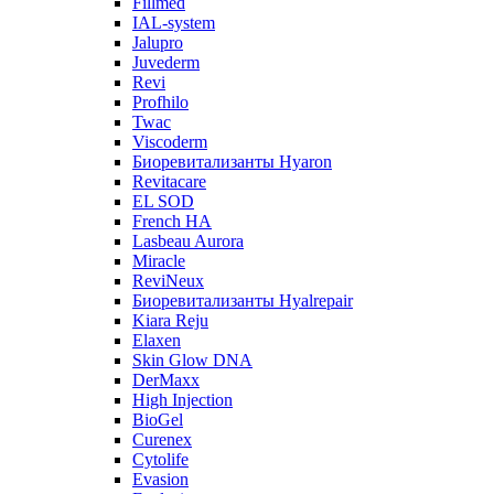
Fillmed
IAL-system
Jalupro
Juvederm
Revi
Profhilo
Twac
Viscoderm
Биоревитализанты Hyaron
Revitacare
EL SOD
French HA
Lasbeau Aurora
Miracle
ReviNeux
Биоревитализанты Hyalrepair
Kiara Reju
Elaxen
Skin Glow DNA
DerMaxx
High Injection
BioGel
Curenex
Cytolife
Evasion