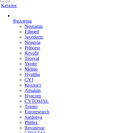
Каталог
Филлеры
Neuramis
Fillmed
Juvederm
Neauvia
Princess
Revofil
Teosyal
Yvoire
Meline
Hyafilia
CYJ
Коллост
Amalain
Hyacorp
CYTOSIAL
Tesoro
Euroresearch
Sardenya
Phillex
Revanesse