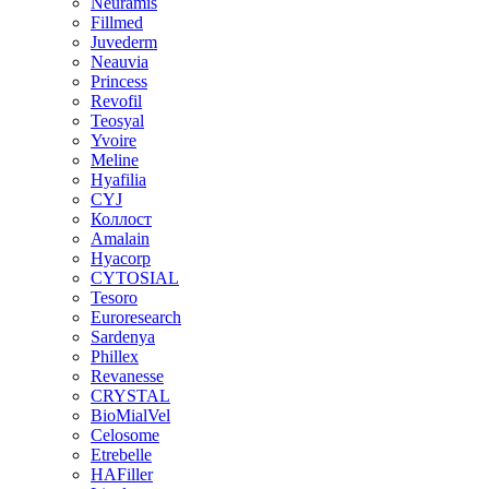
Neuramis
Fillmed
Juvederm
Neauvia
Princess
Revofil
Teosyal
Yvoire
Meline
Hyafilia
CYJ
Коллост
Amalain
Hyacorp
CYTOSIAL
Tesoro
Euroresearch
Sardenya
Phillex
Revanesse
CRYSTAL
BioMialVel
Celosome
Etrebelle
HAFiller