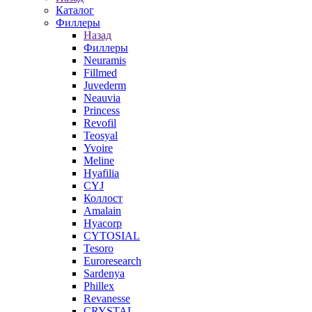
Каталог
Филлеры
Назад
Филлеры
Neuramis
Fillmed
Juvederm
Neauvia
Princess
Revofil
Teosyal
Yvoire
Meline
Hyafilia
CYJ
Коллост
Amalain
Hyacorp
CYTOSIAL
Tesoro
Euroresearch
Sardenya
Phillex
Revanesse
CRYSTAL