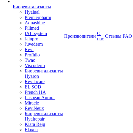
Биоревитализанты
Hyalual
Premierpharm
Aquashine
Fillmed
IAL-system
О
Производители
Отзывы
FAQ
Jalupro
нас
Juvederm
Revi
Profhilo
Twac
Viscoderm
Биоревитализанты
Hyaron
Revitacare
EL SOD
French HA
Lasbeau Aurora
Miracle
ReviNeux
Биоревитализанты
Hyalrepair
Kiara Reju
Elaxen