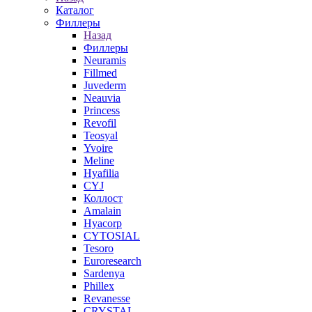
Каталог
Филлеры
Назад
Филлеры
Neuramis
Fillmed
Juvederm
Neauvia
Princess
Revofil
Teosyal
Yvoire
Meline
Hyafilia
CYJ
Коллост
Amalain
Hyacorp
CYTOSIAL
Tesoro
Euroresearch
Sardenya
Phillex
Revanesse
CRYSTAL