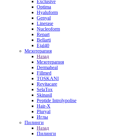
Exclusive
Optima
Hyaluform
Genyal
Linerase
Nucleoform
Repart
Bellarti
Ejal40
Мезотерапия
Назад
Мезотерапия
Dermaheal
Fillmed
TOSKANI
Revitacare
SelaTox
Skinasil
Peptide Introlypolise
Hair-X
Pluryal
Иглы
Пилинги
Назад
Пилинги