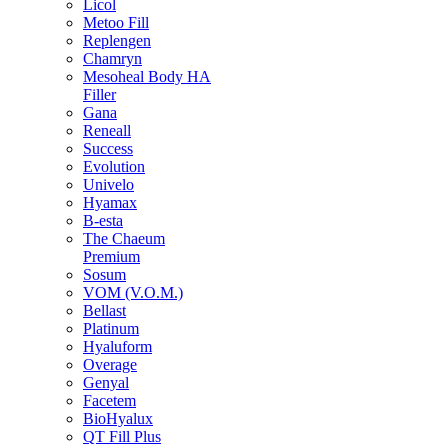
Licol
Metoo Fill
Replengen
Chamryn
Mesoheal Body HA
Filler
Gana
Reneall
Success
Evolution
Univelo
Hyamax
B-esta
The Chaeum
Premium
Sosum
VOM (V.O.M.)
Bellast
Platinum
Hyaluform
Overage
Genyal
Facetem
BioHyalux
QT Fill Plus