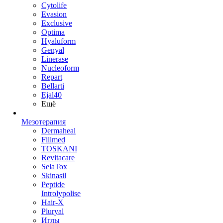
Cytolife
Evasion
Exclusive
Optima
Hyaluform
Genyal
Linerase
Nucleoform
Repart
Bellarti
Ejal40
Ещё
Мезотерапия
Dermaheal
Fillmed
TOSKANI
Revitacare
SelaTox
Skinasil
Peptide
Introlypolise
Hair-X
Pluryal
Иглы