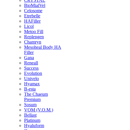
CRYSTAL
BioMialVel
Celosome
Etrebelle
HAFiller
Licol
Metoo Fill
Replengen
Chamryn
Mesoheal Body HA
Filler
Gana
Reneall
Success
Evolution
Univelo
Hyamax
B-esta
The Chaeum
Premium
Sosum
VOM (V.O.M.)
Bellast
Platinum
Hyaluform