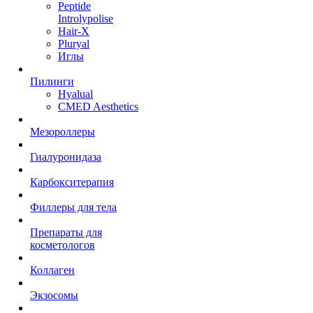
Peptide
Introlypolise
Hair-X
Pluryal
Иглы
Пилинги
Hyalual
CMED Aesthetics
Мезороллеры
Гиалуронидаза
Карбокситерапия
Филлеры для тела
Препараты для
косметологов
Коллаген
Экзосомы