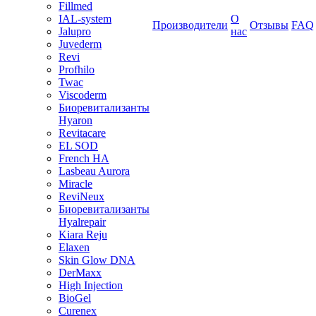
Fillmed
IAL-system
О
Производители
Отзывы
FAQ
Jalupro
нас
Juvederm
Revi
Profhilo
Twac
Viscoderm
Биоревитализанты
Hyaron
Revitacare
EL SOD
French HA
Lasbeau Aurora
Miracle
ReviNeux
Биоревитализанты
Hyalrepair
Kiara Reju
Elaxen
Skin Glow DNA
DerMaxx
High Injection
BioGel
Curenex