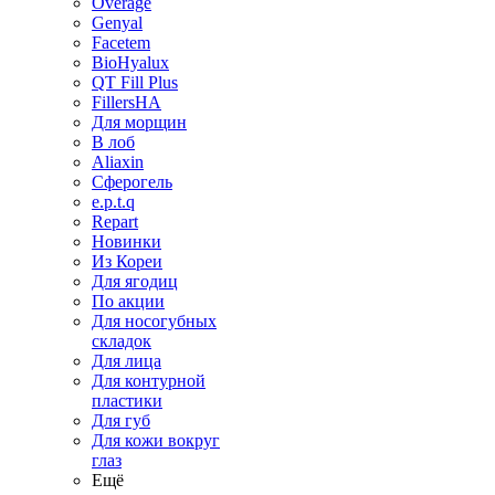
Overage
Genyal
Facetem
BioHyalux
QT Fill Plus
FillersHA
Для морщин
В лоб
Aliaxin
Сферогель
e.p.t.q
Repart
Новинки
Из Кореи
Для ягодиц
По акции
Для носогубных
складок
Для лица
Для контурной
пластики
Для губ
Для кожи вокруг
глаз
Ещё