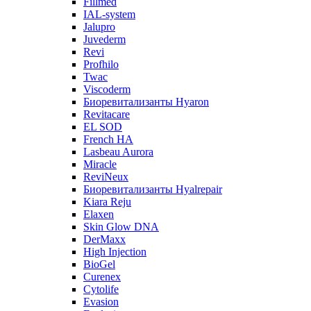
Fillmed
IAL-system
Jalupro
Juvederm
Revi
Profhilo
Twac
Viscoderm
Биоревитализанты Hyaron
Revitacare
EL SOD
French HA
Lasbeau Aurora
Miracle
ReviNeux
Биоревитализанты Hyalrepair
Kiara Reju
Elaxen
Skin Glow DNA
DerMaxx
High Injection
BioGel
Curenex
Cytolife
Evasion