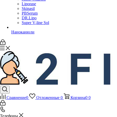
Liporase
Skinasil
PBSerum
DR.Lipo
Super V-line Sol
Наноканюли
Сравнение
0
Отложенные
0
Корзина
0
0
Телефоны