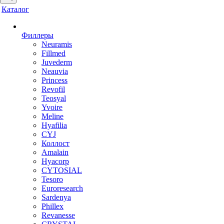
Каталог
Филлеры
Neuramis
Fillmed
Juvederm
Neauvia
Princess
Revofil
Teosyal
Yvoire
Meline
Hyafilia
CYJ
Коллост
Amalain
Hyacorp
CYTOSIAL
Tesoro
Euroresearch
Sardenya
Phillex
Revanesse