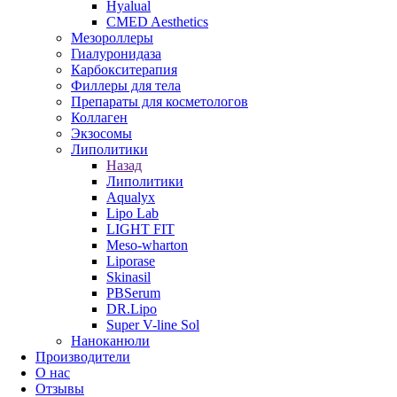
Hyalual
CMED Aesthetics
Мезороллеры
Гиалуронидаза
Карбокситерапия
Филлеры для тела
Препараты для косметологов
Коллаген
Экзосомы
Липолитики
Назад
Липолитики
Aqualyx
Lipo Lab
LIGHT FIT
Meso-wharton
Liporase
Skinasil
PBSerum
DR.Lipo
Super V-line Sol
Наноканюли
Производители
О нас
Отзывы