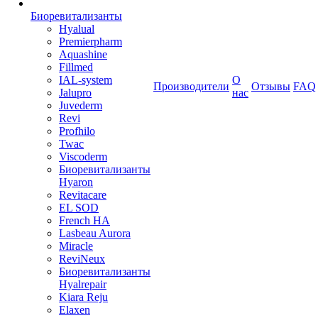
Биоревитализанты
Hyalual
Premierpharm
Aquashine
Fillmed
IAL-system
О
Производители
Отзывы
FAQ
Jalupro
нас
Juvederm
Revi
Profhilo
Twac
Viscoderm
Биоревитализанты
Hyaron
Revitacare
EL SOD
French HA
Lasbeau Aurora
Miracle
ReviNeux
Биоревитализанты
Hyalrepair
Kiara Reju
Elaxen