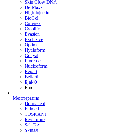
Skin Glow DNA
DerMaxx
High Injection
BioGel
Curenex
Cytolife
Evasion
Exclusive
Optima
Hyaluform
Genyal
Linerase
Nucleoform
Repart
Bellarti
Ejal40
Ещё
Мезотерапия
Dermaheal
Fillmed
TOSKANI
Revitacare
SelaTox
Skinasil