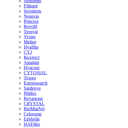
Neuramis
Fillmed
Juvederm
Neauvia
Princess
Revofil
Teosyal
Yvoire
Meline
Hyafilia
CYJ
Коллост
Amalain
Hyacorp
CYTOSIAL
Tesoro
Euroresearch
Sardenya
Phillex
Revanesse
CRYSTAL
BioMialVel
Celosome
Etrebelle
HAFiller