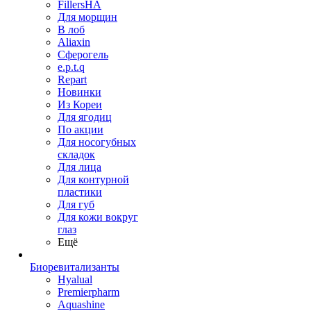
FillersHA
Для морщин
В лоб
Aliaxin
Сферогель
e.p.t.q
Repart
Новинки
Из Кореи
Для ягодиц
По акции
Для носогубных
складок
Для лица
Для контурной
пластики
Для губ
Для кожи вокруг
глаз
Ещё
Биоревитализанты
Hyalual
Premierpharm
Aquashine