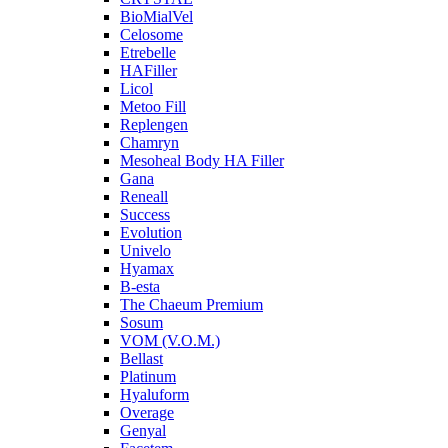
BioMialVel
Celosome
Etrebelle
HAFiller
Licol
Metoo Fill
Replengen
Chamryn
Mesoheal Body HA Filler
Gana
Reneall
Success
Evolution
Univelo
Hyamax
B-esta
The Chaeum Premium
Sosum
VOM (V.O.M.)
Bellast
Platinum
Hyaluform
Overage
Genyal