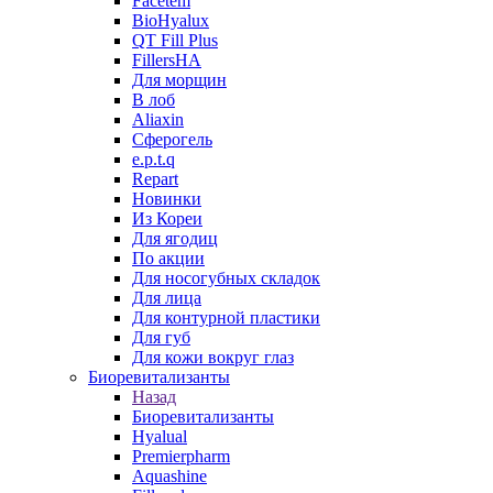
Facetem
BioHyalux
QT Fill Plus
FillersHA
Для морщин
В лоб
Aliaxin
Сферогель
e.p.t.q
Repart
Новинки
Из Кореи
Для ягодиц
По акции
Для носогубных складок
Для лица
Для контурной пластики
Для губ
Для кожи вокруг глаз
Биоревитализанты
Назад
Биоревитализанты
Hyalual
Premierpharm
Aquashine