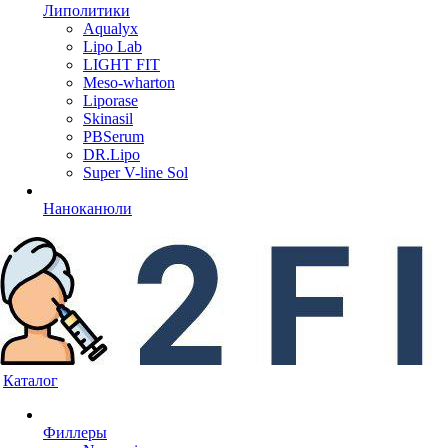
Липолитики
Aqualyx
Lipo Lab
LIGHT FIT
Meso-wharton
Liporase
Skinasil
PBSerum
DR.Lipo
Super V-line Sol
Наноканюли
Каталог
Филлеры