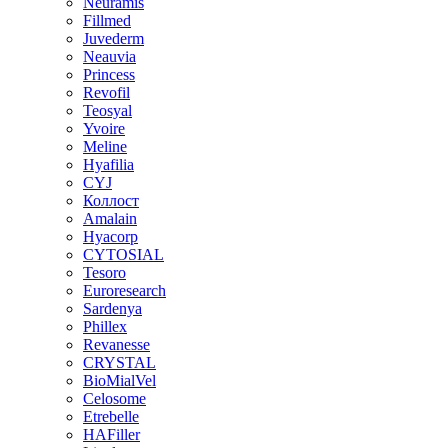
Neuramis
Fillmed
Juvederm
Neauvia
Princess
Revofil
Teosyal
Yvoire
Meline
Hyafilia
CYJ
Коллост
Amalain
Hyacorp
CYTOSIAL
Tesoro
Euroresearch
Sardenya
Phillex
Revanesse
CRYSTAL
BioMialVel
Celosome
Etrebelle
HAFiller