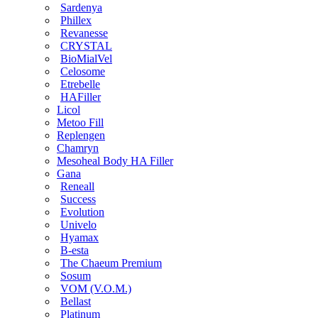
Sardenya
Phillex
Revanesse
CRYSTAL
BioMialVel
Celosome
Etrebelle
HAFiller
Licol
Metoo Fill
Replengen
Chamryn
Mesoheal Body HA Filler
Gana
Reneall
Success
Evolution
Univelo
Hyamax
B-esta
The Chaeum Premium
Sosum
VOM (V.O.M.)
Bellast
Platinum