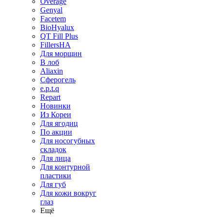
Overage
Genyal
Facetem
BioHyalux
QT Fill Plus
FillersHA
Для морщин
В лоб
Aliaxin
Сферогель
e.p.t.q
Repart
Новинки
Из Кореи
Для ягодиц
По акции
Для носогубных
складок
Для лица
Для контурной
пластики
Для губ
Для кожи вокруг
глаз
Ещё