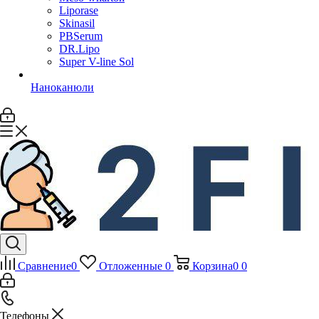
Liporase
Skinasil
PBSerum
DR.Lipo
Super V-line Sol
Наноканюли
Сравнение
0
Отложенные
0
Корзина
0
0
Телефоны