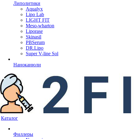
Липолитики
Aqualyx
Lipo Lab
LIGHT FIT
Meso-wharton
Liporase
Skinasil
PBSerum
DR.Lipo
Super V-line Sol
Наноканюли
Каталог
Филлеры