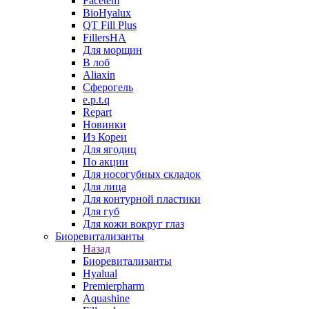
Facetem
BioHyalux
QT Fill Plus
FillersHA
Для морщин
В лоб
Aliaxin
Сферогель
e.p.t.q
Repart
Новинки
Из Кореи
Для ягодиц
По акции
Для носогубных складок
Для лица
Для контурной пластики
Для губ
Для кожи вокруг глаз
Биоревитализанты
Назад
Биоревитализанты
Hyalual
Premierpharm
Aquashine