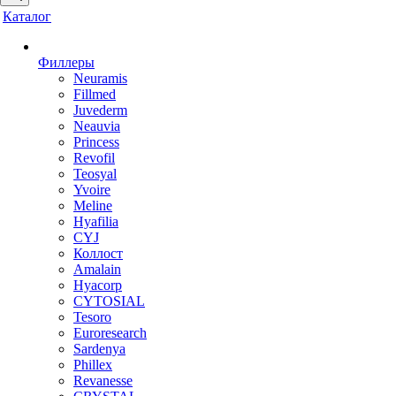
Каталог
Филлеры
Neuramis
Fillmed
Juvederm
Neauvia
Princess
Revofil
Teosyal
Yvoire
Meline
Hyafilia
CYJ
Коллост
Amalain
Hyacorp
CYTOSIAL
Tesoro
Euroresearch
Sardenya
Phillex
Revanesse