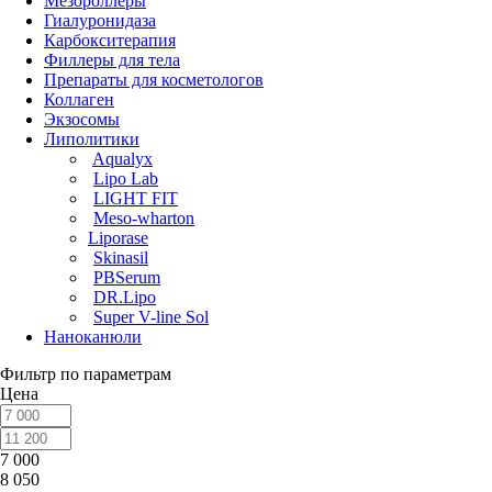
Мезороллеры
Гиалуронидаза
Карбокситерапия
Филлеры для тела
Препараты для косметологов
Коллаген
Экзосомы
Липолитики
Aqualyx
Lipo Lab
LIGHT FIT
Meso-wharton
Liporase
Skinasil
PBSerum
DR.Lipo
Super V-line Sol
Наноканюли
Фильтр по параметрам
Цена
7 000
8 050