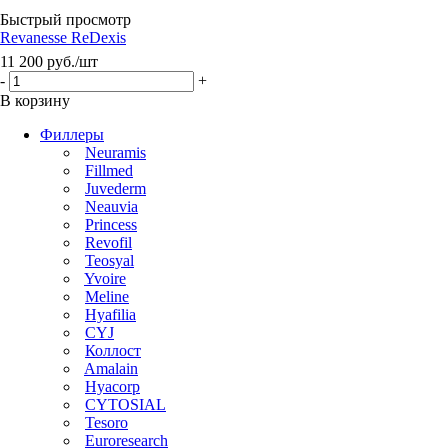
Быстрый просмотр
Revanesse ReDexis
11 200
руб.
/шт
-
+
В корзину
Филлеры
Neuramis
Fillmed
Juvederm
Neauvia
Princess
Revofil
Teosyal
Yvoire
Meline
Hyafilia
CYJ
Коллост
Amalain
Hyacorp
CYTOSIAL
Tesoro
Euroresearch