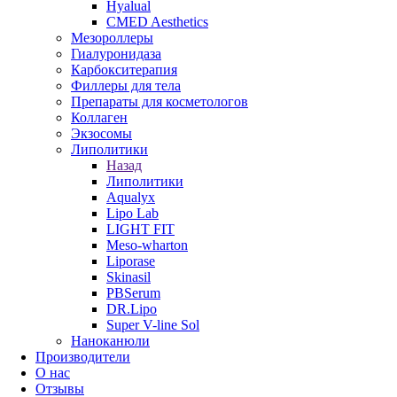
Hyalual
CMED Aesthetics
Мезороллеры
Гиалуронидаза
Карбокситерапия
Филлеры для тела
Препараты для косметологов
Коллаген
Экзосомы
Липолитики
Назад
Липолитики
Aqualyx
Lipo Lab
LIGHT FIT
Meso-wharton
Liporase
Skinasil
PBSerum
DR.Lipo
Super V-line Sol
Наноканюли
Производители
О нас
Отзывы