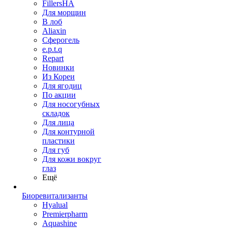
FillersHA
Для морщин
В лоб
Aliaxin
Сферогель
e.p.t.q
Repart
Новинки
Из Кореи
Для ягодиц
По акции
Для носогубных
складок
Для лица
Для контурной
пластики
Для губ
Для кожи вокруг
глаз
Ещё
Биоревитализанты
Hyalual
Premierpharm
Aquashine