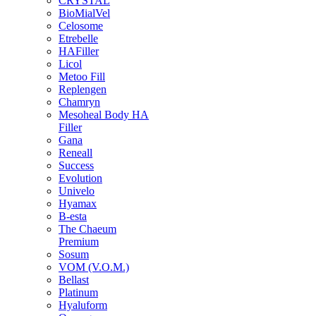
CRYSTAL
BioMialVel
Celosome
Etrebelle
HAFiller
Licol
Metoo Fill
Replengen
Chamryn
Mesoheal Body HA
Filler
Gana
Reneall
Success
Evolution
Univelo
Hyamax
B-esta
The Chaeum
Premium
Sosum
VOM (V.O.M.)
Bellast
Platinum
Hyaluform