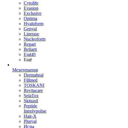
Cytolife
Evasion
Exclusive
Optima
Hyaluform
Genyal
Linerase
Nucleoform
Repart
Bellarti
Ejal40
Ещё
Мезотерапия
Dermaheal
Fillmed
TOSKANI
Revitacare
SelaTox
Skinasil
Peptide
Introlypolise
Hair-X
Pluryal
Иглы