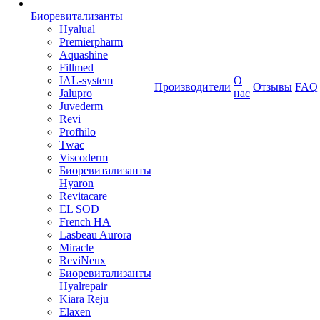
Биоревитализанты
Hyalual
Premierpharm
Aquashine
Fillmed
IAL-system
О
Производители
Отзывы
FAQ
Jalupro
нас
Juvederm
Revi
Profhilo
Twac
Viscoderm
Биоревитализанты
Hyaron
Revitacare
EL SOD
French HA
Lasbeau Aurora
Miracle
ReviNeux
Биоревитализанты
Hyalrepair
Kiara Reju
Elaxen