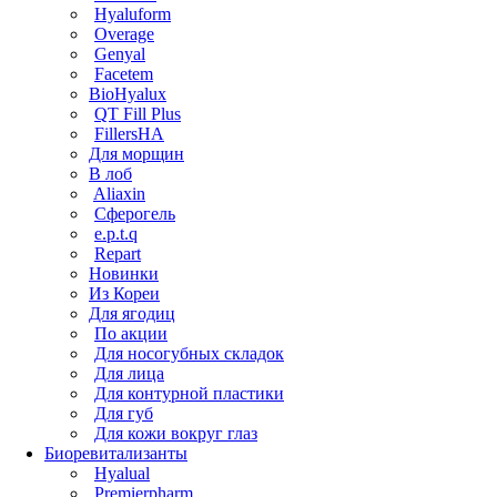
Hyaluform
Overage
Genyal
Facetem
BioHyalux
QT Fill Plus
FillersHA
Для морщин
В лоб
Aliaxin
Сферогель
e.p.t.q
Repart
Новинки
Из Кореи
Для ягодиц
По акции
Для носогубных складок
Для лица
Для контурной пластики
Для губ
Для кожи вокруг глаз
Биоревитализанты
Hyalual
Premierpharm