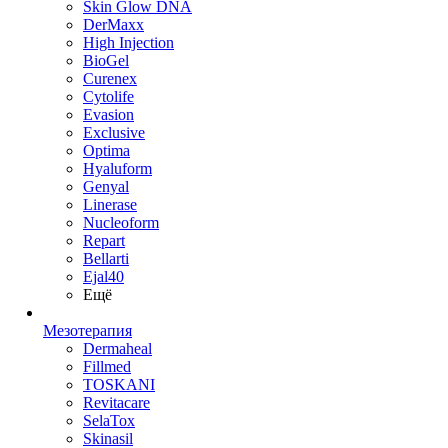
Skin Glow DNA
DerMaxx
High Injection
BioGel
Curenex
Cytolife
Evasion
Exclusive
Optima
Hyaluform
Genyal
Linerase
Nucleoform
Repart
Bellarti
Ejal40
Ещё
Мезотерапия
Dermaheal
Fillmed
TOSKANI
Revitacare
SelaTox
Skinasil