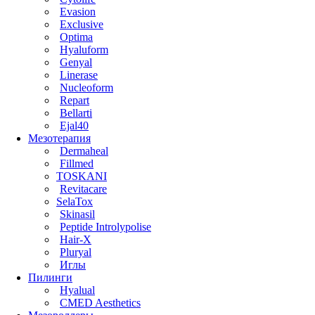
Evasion
Exclusive
Optima
Hyaluform
Genyal
Linerase
Nucleoform
Repart
Bellarti
Ejal40
Мезотерапия
Dermaheal
Fillmed
TOSKANI
Revitacare
SelaTox
Skinasil
Peptide Introlypolise
Hair-X
Pluryal
Иглы
Пилинги
Hyalual
CMED Aesthetics