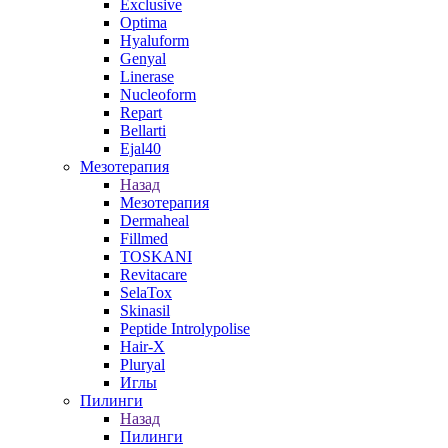
Exclusive
Optima
Hyaluform
Genyal
Linerase
Nucleoform
Repart
Bellarti
Ejal40
Мезотерапия
Назад
Мезотерапия
Dermaheal
Fillmed
TOSKANI
Revitacare
SelaTox
Skinasil
Peptide Introlypolise
Hair-X
Pluryal
Иглы
Пилинги
Назад
Пилинги