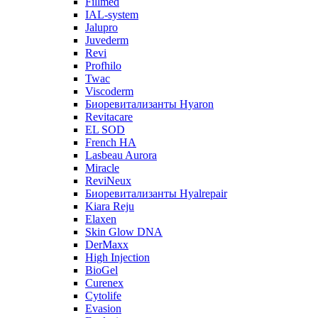
Fillmed
IAL-system
Jalupro
Juvederm
Revi
Profhilo
Twac
Viscoderm
Биоревитализанты Hyaron
Revitacare
EL SOD
French HA
Lasbeau Aurora
Miracle
ReviNeux
Биоревитализанты Hyalrepair
Kiara Reju
Elaxen
Skin Glow DNA
DerMaxx
High Injection
BioGel
Curenex
Cytolife
Evasion