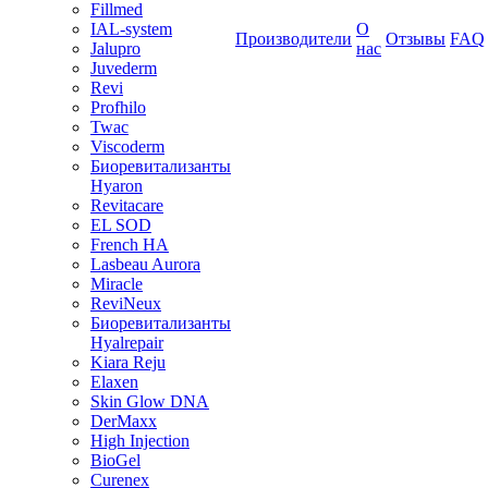
Fillmed
IAL-system
О
Производители
Отзывы
FAQ
Jalupro
нас
Juvederm
Revi
Profhilo
Twac
Viscoderm
Биоревитализанты
Hyaron
Revitacare
EL SOD
French HA
Lasbeau Aurora
Miracle
ReviNeux
Биоревитализанты
Hyalrepair
Kiara Reju
Elaxen
Skin Glow DNA
DerMaxx
High Injection
BioGel
Curenex