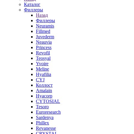
Каталог
Филлеры
Назад
Филлеры
Neuramis
Fillmed
Juvederm
Neauvia
Princess
Revofil
Teosyal
Yvoire
Meline
Hyafilia
CYJ
Коллост
Amalain
Hyacorp
CYTOSIAL
Tesoro
Euroresearch
Sardenya
Phillex
Revanesse
CRYSTAL