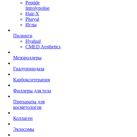
Peptide
Introlypolise
Hair-X
Pluryal
Иглы
Пилинги
Hyalual
CMED Aesthetics
Мезороллеры
Гиалуронидаза
Карбокситерапия
Филлеры для тела
Препараты для
косметологов
Коллаген
Экзосомы