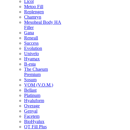
Licol
Metoo Fill
Replengen
Chamryn
Mesoheal Body HA
Filler
Gana
Reneall
Success
Evolution
Univelo
Hyamax
B-esta
The Chaeum
Premium
Sosum
VOM (V.O.M.)
Bellast
Platinum
Hyaluform
Overage
Genyal
Facetem
BioHyalux
QT Fill Plus