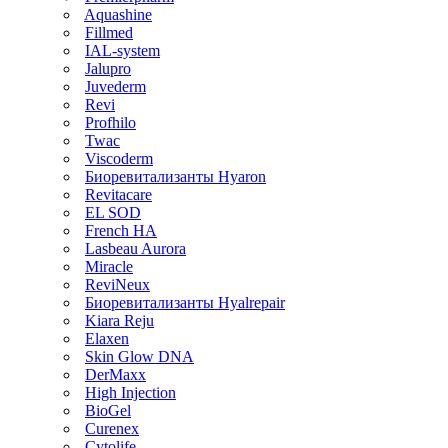
Aquashine
Fillmed
IAL-system
Jalupro
Juvederm
Revi
Profhilo
Twac
Viscoderm
Биоревитализанты Hyaron
Revitacare
EL SOD
French HA
Lasbeau Aurora
Miracle
ReviNeux
Биоревитализанты Hyalrepair
Kiara Reju
Elaxen
Skin Glow DNA
DerMaxx
High Injection
BioGel
Curenex
Cytolife