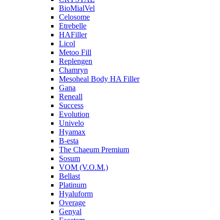
BioMialVel
Celosome
Etrebelle
HAFiller
Licol
Metoo Fill
Replengen
Chamryn
Mesoheal Body HA Filler
Gana
Reneall
Success
Evolution
Univelo
Hyamax
B-esta
The Chaeum Premium
Sosum
VOM (V.O.M.)
Bellast
Platinum
Hyaluform
Overage
Genyal