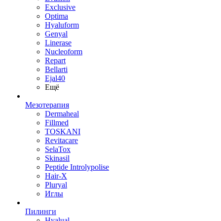
Exclusive
Optima
Hyaluform
Genyal
Linerase
Nucleoform
Repart
Bellarti
Ejal40
Ещё
Мезотерапия
Dermaheal
Fillmed
TOSKANI
Revitacare
SelaTox
Skinasil
Peptide Introlypolise
Hair-X
Pluryal
Иглы
Пилинги
Hyalual