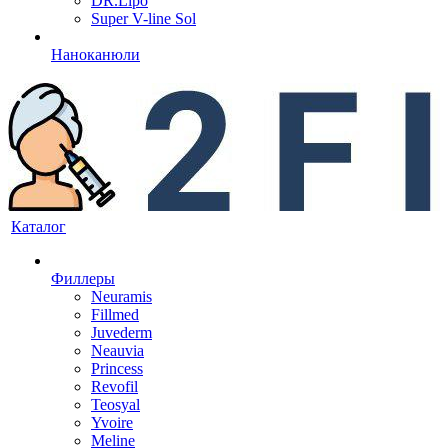
DR.Lipo
Super V-line Sol
Наноканюли
Каталог
Филлеры
Neuramis
Fillmed
Juvederm
Neauvia
Princess
Revofil
Teosyal
Yvoire
Meline