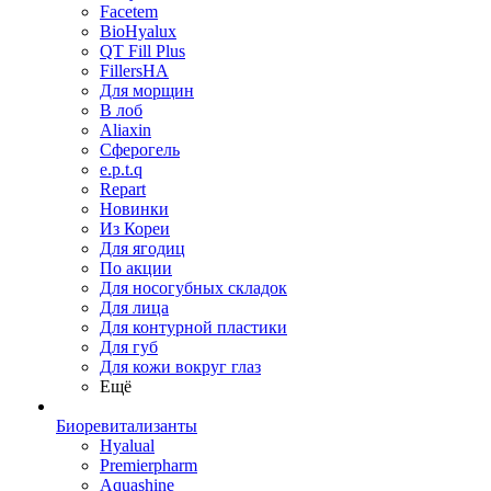
Facetem
BioHyalux
QT Fill Plus
FillersHA
Для морщин
В лоб
Aliaxin
Сферогель
e.p.t.q
Repart
Новинки
Из Кореи
Для ягодиц
По акции
Для носогубных складок
Для лица
Для контурной пластики
Для губ
Для кожи вокруг глаз
Ещё
Биоревитализанты
Hyalual
Premierpharm
Aquashine