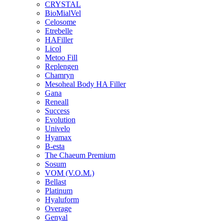
CRYSTAL
BioMialVel
Celosome
Etrebelle
HAFiller
Licol
Metoo Fill
Replengen
Chamryn
Mesoheal Body HA Filler
Gana
Reneall
Success
Evolution
Univelo
Hyamax
B-esta
The Chaeum Premium
Sosum
VOM (V.O.M.)
Bellast
Platinum
Hyaluform
Overage
Genyal