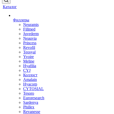
Каталог
Филлеры
Neuramis
Fillmed
Juvederm
Neauvia
Princess
Revofil
Teosyal
Yvoire
Meline
Hyafilia
CYJ
Коллост
Amalain
Hyacorp
CYTOSIAL
Tesoro
Euroresearch
Sardenya
Phillex
Revanesse