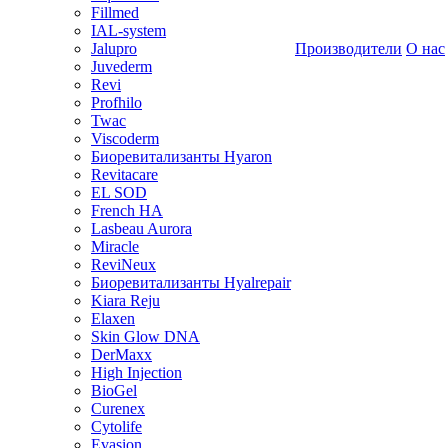
Fillmed
IAL-system
Jalupro
Производители
О нас
Juvederm
Revi
Profhilo
Twac
Viscoderm
Биоревитализанты Hyaron
Revitacare
EL SOD
French HA
Lasbeau Aurora
Miracle
ReviNeux
Биоревитализанты Hyalrepair
Kiara Reju
Elaxen
Skin Glow DNA
DerMaxx
High Injection
BioGel
Curenex
Cytolife
Evasion