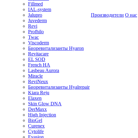
Fillmed
IAL-system
Jalupro
Производители
О нас
Juvederm
Revi
Profhilo
Twac
Viscoderm
Биоревитализанты Hyaron
Revitacare
EL SOD
French HA
Lasbeau Aurora
Miracle
ReviNeux
Биоревитализанты Hyalrepair
Kiara Reju
Elaxen
Skin Glow DNA
DerMaxx
High Injection
BioGel
Curenex
Cytolife
Evasion