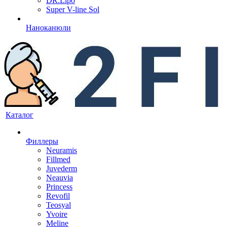
DR.Lipo
Super V-line Sol
Наноканюли
Каталог
Филлеры
Neuramis
Fillmed
Juvederm
Neauvia
Princess
Revofil
Teosyal
Yvoire
Meline