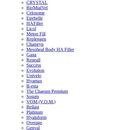
CRYSTAL
BioMialVel
Celosome
Etrebelle
HAFiller
Licol
Metoo Fill
Replengen
Chamryn
Mesoheal Body HA Filler
Gana
Reneall
Success
Evolution
Univelo
Hyamax
B-esta
The Chaeum Premium
Sosum
VOM (V.O.M.)
Bellast
Platinum
Hyaluform
Overage
Genyal