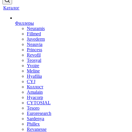
Каталог
Филлеры
Neuramis
Fillmed
Juvederm
Neauvia
Princess
Revofil
Teosyal
Yvoire
Meline
Hyafilia
CYJ
Коллост
Amalain
Hyacorp
CYTOSIAL
Tesoro
Euroresearch
Sardenya
Phillex
Revanesse