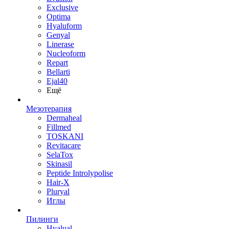
Exclusive
Optima
Hyaluform
Genyal
Linerase
Nucleoform
Repart
Bellarti
Ejal40
Ещё
Мезотерапия
Dermaheal
Fillmed
TOSKANI
Revitacare
SelaTox
Skinasil
Peptide Introlypolise
Hair-X
Pluryal
Иглы
Пилинги
Hyalual