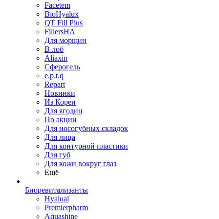
Facetem
BioHyalux
QT Fill Plus
FillersHA
Для морщин
В лоб
Aliaxin
Сферогель
e.p.t.q
Repart
Новинки
Из Кореи
Для ягодиц
По акции
Для носогубных складок
Для лица
Для контурной пластики
Для губ
Для кожи вокруг глаз
Ещё
Биоревитализанты
Hyalual
Premierpharm
Aquashine