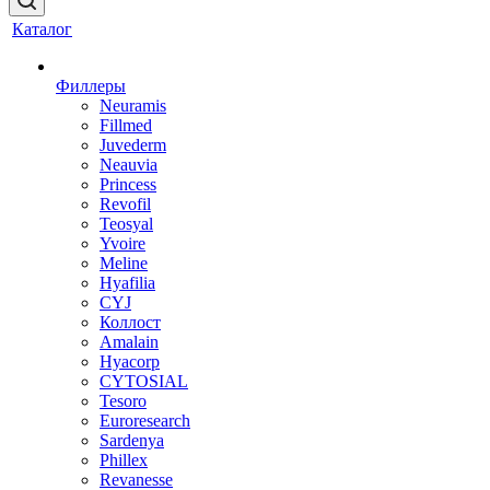
Каталог
Филлеры
Neuramis
Fillmed
Juvederm
Neauvia
Princess
Revofil
Teosyal
Yvoire
Meline
Hyafilia
CYJ
Коллост
Amalain
Hyacorp
CYTOSIAL
Tesoro
Euroresearch
Sardenya
Phillex
Revanesse