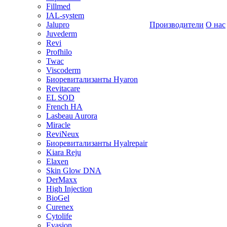
Fillmed
IAL-system
Jalupro
Производители
О нас
Juvederm
Revi
Profhilo
Twac
Viscoderm
Биоревитализанты Hyaron
Revitacare
EL SOD
French HA
Lasbeau Aurora
Miracle
ReviNeux
Биоревитализанты Hyalrepair
Kiara Reju
Elaxen
Skin Glow DNA
DerMaxx
High Injection
BioGel
Curenex
Cytolife
Evasion