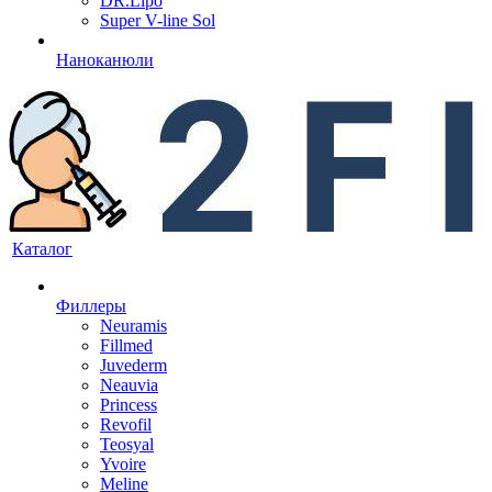
DR.Lipo
Super V-line Sol
Наноканюли
Каталог
Филлеры
Neuramis
Fillmed
Juvederm
Neauvia
Princess
Revofil
Teosyal
Yvoire
Meline