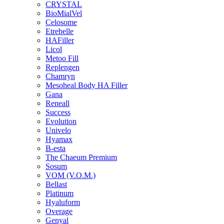
CRYSTAL
BioMialVel
Celosome
Etrebelle
HAFiller
Licol
Metoo Fill
Replengen
Chamryn
Mesoheal Body HA Filler
Gana
Reneall
Success
Evolution
Univelo
Hyamax
B-esta
The Chaeum Premium
Sosum
VOM (V.O.M.)
Bellast
Platinum
Hyaluform
Overage
Genyal