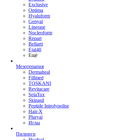
Exclusive
Optima
Hyaluform
Genyal
Linerase
Nucleoform
Repart
Bellarti
Ejal40
Ещё
Мезотерапия
Dermaheal
Fillmed
TOSKANI
Revitacare
SelaTox
Skinasil
Peptide Introlypolise
Hair-X
Pluryal
Иглы
Пилинги
Hyalual