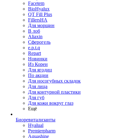
Facetem
BioHyalux
QT Fill Plus
FillersHA
Для морщин
В лоб
Aliaxin
Сферогель
e.p.t.q
Repart
Новинки
Из Кореи
Для ягодиц
По акции
Для носогубных складок
Для лица
Для контурной пластики
Для губ
Для кожи вокруг глаз
Ещё
Биоревитализанты
Hyalual
Premierpharm
Aquashine